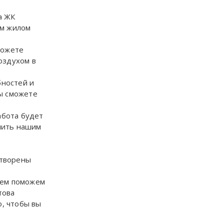
а ЖК
ом жилом
можете
оздухом в
бностей и
Вы сможете
абота будет
ечить нашим
етворены
вием поможем
това
о, чтобы вы