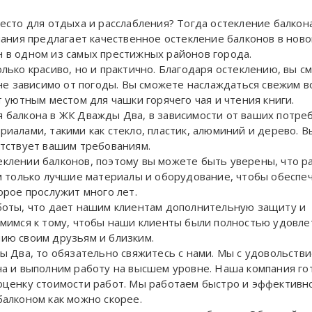
есто для отдыха и расслабления? Тогда остекление балкон
пания предлагает качественное остекление балконов в нов
 в одном из самых престижных районов города.
лько красиво, но и практично. Благодаря остеклению, вы с
 не зависимо от погоды. Вы сможете наслаждаться свежим в
 уютным местом для чашки горячего чая и чтения книги.
 балкона в ЖК Дважды Два, в зависимости от ваших потре
иалами, такими как стекло, пластик, алюминий и дерево. 
етствует вашим требованиям.
клении балконов, поэтому вы можете быть уверены, что р
ем только лучшие материалы и оборудование, чтобы обесп
орое прослужит много лет.
боты, что дает нашим клиентам дополнительную защиту и
емимся к тому, чтобы наши клиенты были полностью удовл
ию своим друзьям и близким.
ы Два, то обязательно свяжитесь с нами. Мы с удовольст
на и выполним работу на высшем уровне. Наша компания го
оценку стоимости работ. Мы работаем быстро и эффективн
алконом как можно скорее.