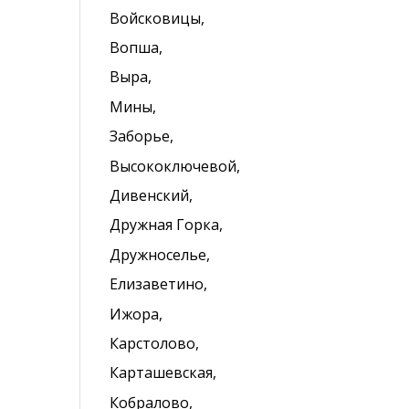
Войсковицы,
Вопша,
Выра,
Мины,
Заборье,
Высокоключевой,
Дивенский,
Дружная Горка,
Дружноселье,
Елизаветино,
Ижора,
Карстолово,
Карташевская,
Кобралово,