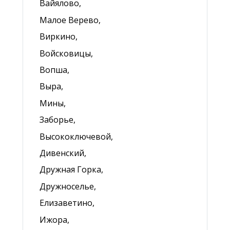
Вайялово,
Малое Верево,
Виркино,
Войсковицы,
Вопша,
Выра,
Мины,
Заборье,
Высокоключевой,
Дивенский,
Дружная Горка,
Дружноселье,
Елизаветино,
Ижора,