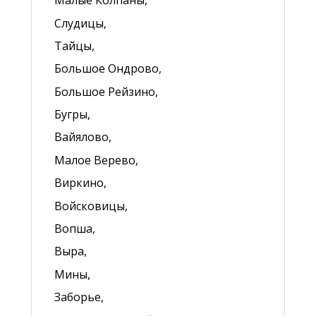
Малые Колпаны,
Слудицы,
Тайцы,
Большое Ондрово,
Большое Рейзино,
Бугры,
Вайялово,
Малое Верево,
Виркино,
Войсковицы,
Вопша,
Выра,
Мины,
Заборье,