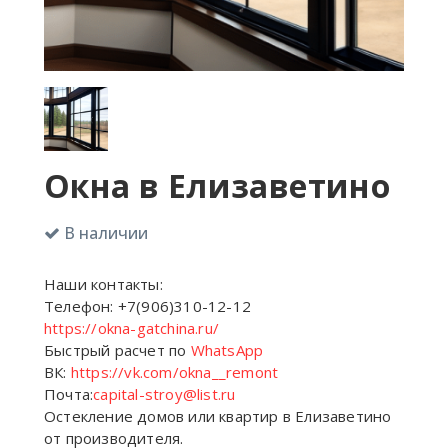
Окна в Елизаветино
В наличии
Наши контакты:
Телефон: +7(906)310-12-12
https://okna-gatchina.ru/
Быстрый расчет по
WhatsApp
ВК:
https://vk.com/okna__remont
Почта:
capital-stroy@list.ru
Остекление домов или квартир в Елизаветино
от производителя.