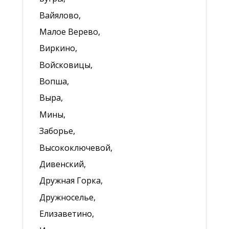
Вайялово,
Малое Верево,
Виркино,
Войсковицы,
Вопша,
Выра,
Мины,
Заборье,
Высокоключевой,
Дивенский,
Дружная Горка,
Дружноселье,
Елизаветино,