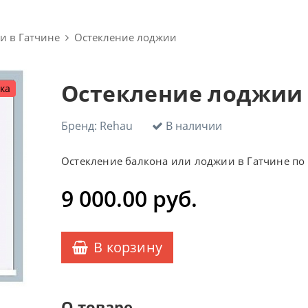
и в Гатчине
Остекление лоджии
Остекление лоджии
ка
Бренд:
Rehau
В наличии
Остекление балкона или лоджии в Гатчине по
9 000.00
руб.
В корзину
О товаре